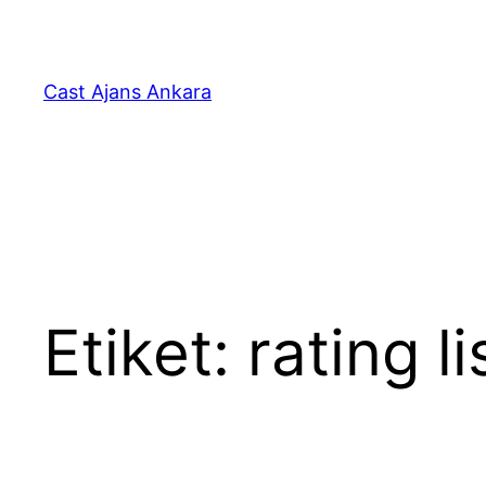
İçeriğe
geç
Cast Ajans Ankara
Etiket:
rating l