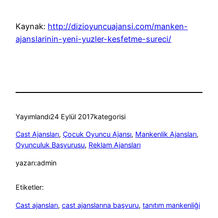
Kaynak:
http://dizioyuncuajansi.com/manken-
ajanslarinin-yeni-yuzler-kesfetme-sureci/
Yayımlandı
24 Eylül 2017
kategorisi
Cast Ajansları
, 
Çocuk Oyuncu Ajansı
, 
Mankenlik Ajansları
, 
Oyunculuk Başvurusu
, 
Reklam Ajansları
yazarı:
admin
Etiketler:
Cast ajansları
, 
cast ajanslarına başvuru
, 
tanıtım mankenliği