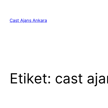
İçeriğe
geç
Cast Ajans Ankara
Etiket:
cast aja