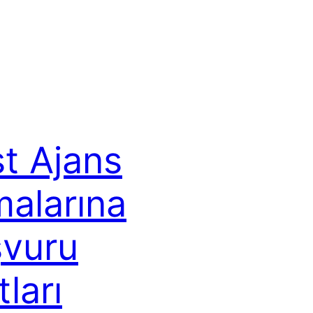
t Ajans
malarına
vuru
tları