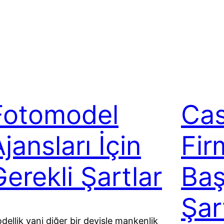
Fotomodel
Cas
jansları İçin
Fir
Gerekli Şartlar
Baş
Şar
dellik yani diğer bir deyişle mankenlik