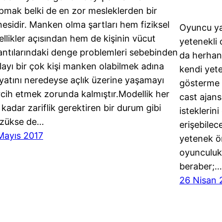
pmak belki de en zor mesleklerden bir
nesidir. Manken olma şartları hem fiziksel
Oyuncu y
ellikler açısından hem de kişinin vücut
yetenekli
antılarındaki denge problemleri sebebinden
da herhang
layı bir çok kişi manken olabilmek adına
kendi yete
yatını neredeyse açlık üzerine yaşamayı
gösterme 
rcih etmek zorunda kalmıştır.Modellik her
cast ajans
 kadar zariflik gerektiren bir durum gibi
isteklerin
zükse de…
erişebilec
Mayıs 2017
yetenek ö
oyunculuk 
beraber;…
26 Nisan 