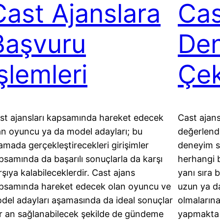
Cast Ajanslara
Cas
Başvuru
De
şlemleri
Çek
st ajansları kapsamında hareket edecek
Cast ajans
an oyuncu ya da model adayları; bu
değerlend
amada gerçekleştirecekleri girişimler
deneyim s
psamında da başarılı sonuçlarla da karşı
herhangi 
rşıya kalabileceklerdir. Cast ajans
yanı sıra 
psamında hareket edecek olan oyuncu ve
uzun ya da
del adayları aşamasında da ideal sonuçlar
olmaların
r an sağlanabilecek şekilde de gündeme
yapmakta 