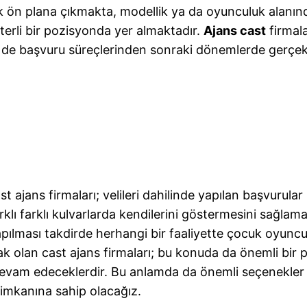
ön plana çıkmakta, modellik ya da oyunculuk alanınd
erli bir pozisyonda yer almaktadır.
Ajans cast
firmala
i de başvuru süreçlerinden sonraki dönemlerde gerçekl
t ajans firmaları; velileri dahilinde yapılan başvuru
klı farklı kulvarlarda kendilerini göstermesini sağla
pılması takdirde herhangi bir faaliyette çocuk oyun
ak olan cast ajans firmaları; bu konuda da önemli bir
 devam edeceklerdir. Bu anlamda da önemli seçenekler
imkanına sahip olacağız.