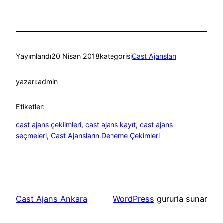
Yayımlandı
20 Nisan 2018
kategorisi
Cast Ajansları
yazarı:
admin
Etiketler:
cast ajans çekiimleri
, 
cast ajans kayıt
, 
cast ajans
seçmeleri
, 
Cast Ajansların Deneme Çekimleri
Cast Ajans Ankara
WordPress
gururla sunar