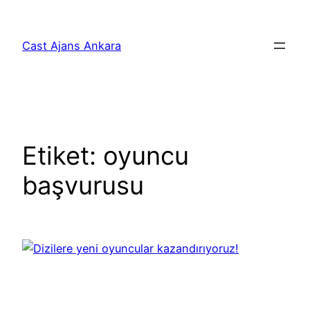
İçeriğe
geç
Cast Ajans Ankara
Etiket:
oyuncu
başvurusu