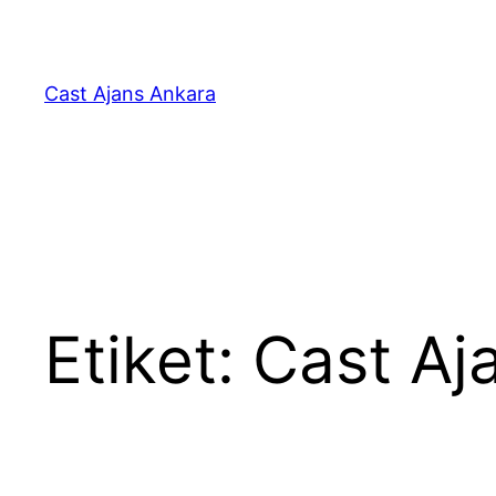
İçeriğe
geç
Cast Ajans Ankara
Etiket:
Cast Aja