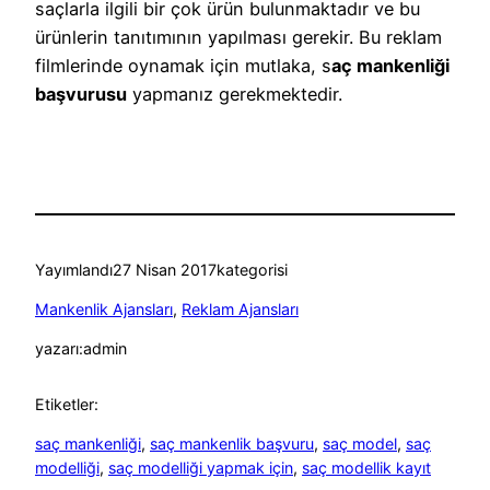
saçlarla ilgili bir çok ürün bulunmaktadır ve bu
ürünlerin tanıtımının yapılması gerekir. Bu reklam
filmlerinde oynamak için mutlaka, s
aç mankenliği
başvurusu
yapmanız gerekmektedir.
Yayımlandı
27 Nisan 2017
kategorisi
Mankenlik Ajansları
, 
Reklam Ajansları
yazarı:
admin
Etiketler:
saç mankenliği
, 
saç mankenlik başvuru
, 
saç model
, 
saç
modelliği
, 
saç modelliği yapmak için
, 
saç modellik kayıt