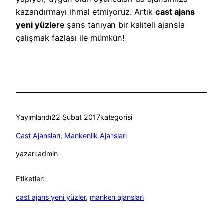
kazandırmayı ihmal etmiyoruz. Artık
cast ajans
yeni yüzler
e şans tanıyan bir kaliteli ajansla
çalışmak fazlası ile mümkün!
Yayımlandı
22 Şubat 2017
kategorisi
Cast Ajansları
, 
Mankenlik Ajansları
yazarı:
admin
Etiketler:
cast ajans yeni yüzler
, 
manken ajansları