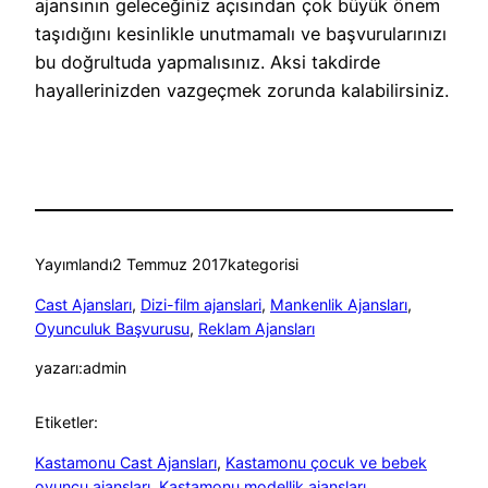
ajansının geleceğiniz açısından çok büyük önem
taşıdığını kesinlikle unutmamalı ve başvurularınızı
bu doğrultuda yapmalısınız. Aksi takdirde
hayallerinizden vazgeçmek zorunda kalabilirsiniz.
Yayımlandı
2 Temmuz 2017
kategorisi
Cast Ajansları
, 
Dizi-film ajanslari
, 
Mankenlik Ajansları
, 
Oyunculuk Başvurusu
, 
Reklam Ajansları
yazarı:
admin
Etiketler:
Kastamonu Cast Ajansları
, 
Kastamonu çocuk ve bebek
oyuncu ajansları
, 
Kastamonu modellik ajansları
, 