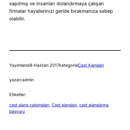
sapıtmış ve insanları dolandırmaya çalışan
firmalar hayallerinizi geride bırakmanıza sebep
olabilir.
Yayımlandı
8 Haziran 2017
kategorisi
Cast Ajansları
yazarı:
admin
Etiketler:
cast ajans çalışmaları
, 
Cast ajansları
, 
cast ajanslarına
başvuru