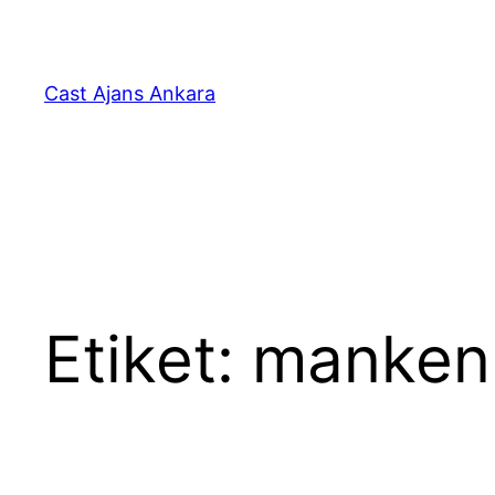
İçeriğe
geç
Cast Ajans Ankara
Etiket:
mankenli