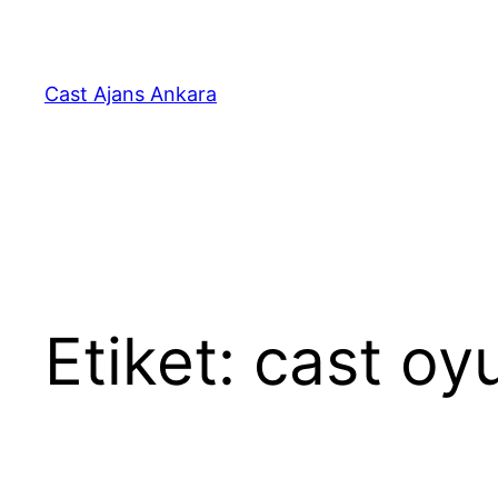
İçeriğe
geç
Cast Ajans Ankara
Etiket:
cast oyu