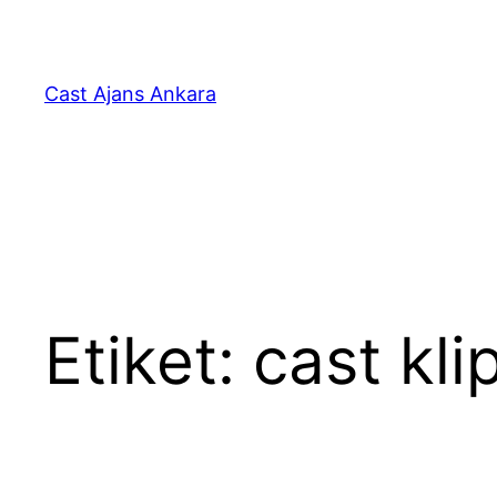
İçeriğe
geç
Cast Ajans Ankara
Etiket:
cast kli