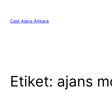
İçeriğe
geç
Cast Ajans Ankara
Etiket:
ajans m