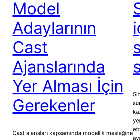
Model
Adaylarının
Cast
Ajanslarında
Yer Alması İçin
Si
Gerekenler
sü
ka
ye
et
Cast ajansları kapsamında modellik mesleğine
ay