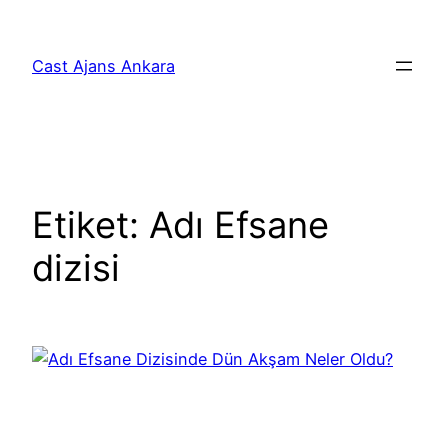
İçeriğe
geç
Cast Ajans Ankara
Etiket:
Adı Efsane
dizisi