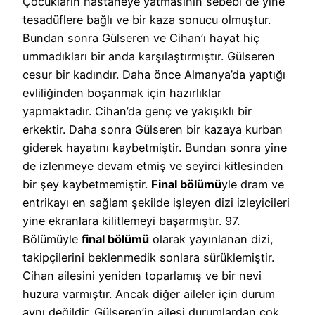
Çocukların hastaneye yatmasının sebebi de yine
tesadüflere bağlı ve bir kaza sonucu olmuştur.
Bundan sonra Gülseren ve Cihan’ı hayat hiç
ummadıkları bir anda karşılaştırmıştır. Gülseren
cesur bir kadındır. Daha önce Almanya’da yaptığı
evliliğinden boşanmak için hazırlıklar
yapmaktadır. Cihan’da genç ve yakışıklı bir
erkektir. Daha sonra Gülseren bir kazaya kurban
giderek hayatını kaybetmiştir. Bundan sonra yine
de izlenmeye devam etmiş ve seyirci kitlesinden
bir şey kaybetmemiştir.
Final bölümü
yle dram ve
entrikayı en sağlam şekilde işleyen dizi izleyicileri
yine ekranlara kilitlemeyi başarmıştır. 97.
Bölümüyle
final bölümü
olarak yayınlanan dizi,
takipçilerini beklenmedik sonlara sürüklemiştir.
Cihan ailesini yeniden toparlamış ve bir nevi
huzura varmıştır. Ancak diğer aileler için durum
aynı değildir. Gülseren’in ailesi durumlardan çok