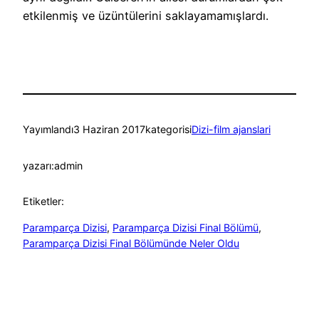
etkilenmiş ve üzüntülerini saklayamamışlardı.
Yayımlandı
3 Haziran 2017
kategorisi
Dizi-film ajanslari
yazarı:
admin
Etiketler:
Paramparça Dizisi
, 
Paramparça Dizisi Final Bölümü
, 
Paramparça Dizisi Final Bölümünde Neler Oldu