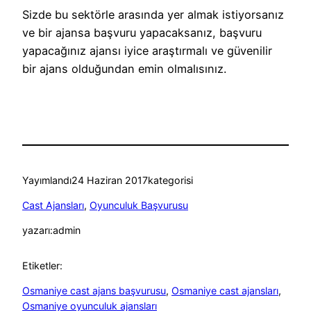
Sizde bu sektörle arasında yer almak istiyorsanız
ve bir ajansa başvuru yapacaksanız, başvuru
yapacağınız ajansı iyice araştırmalı ve güvenilir
bir ajans olduğundan emin olmalısınız.
Yayımlandı
24 Haziran 2017
kategorisi
Cast Ajansları
, 
Oyunculuk Başvurusu
yazarı:
admin
Etiketler:
Osmaniye cast ajans başvurusu
, 
Osmaniye cast ajansları
, 
Osmaniye oyunculuk ajansları