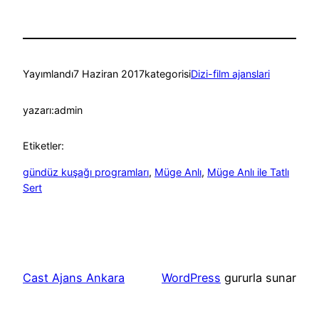
Yayımlandı
7 Haziran 2017
kategorisi
Dizi-film ajanslari
yazarı:
admin
Etiketler:
gündüz kuşağı programları
, 
Müge Anlı
, 
Müge Anlı ile Tatlı
Sert
Cast Ajans Ankara
WordPress
gururla sunar