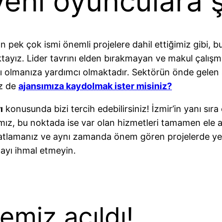
yeni oyunculara 
pek çok ismi önemli projelere dahil ettiğimiz gibi, b
yız. Lider tavrını elden bırakmayan ve makul çalışma
olmanıza yardımcı olmaktadır. Sektörün önde gelen ajan
iz de
ajansımıza kaydolmak ister misiniz?
ı
konusunda bizi tercih edebilirsiniz! İzmir’in yanı sıra 
ız, bu noktada ise var olan hizmetleri tamamen ele al
spatlamanız ve aynı zamanda önem gören projelerde y
ayı ihmal etmeyin.
emiz açıldı!