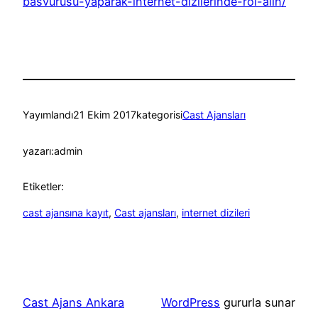
basvurusu-yaparak-internet-dizilerinde-rol-alin/
Yayımlandı
21 Ekim 2017
kategorisi
Cast Ajansları
yazarı:
admin
Etiketler:
cast ajansına kayıt
, 
Cast ajansları
, 
internet dizileri
Cast Ajans Ankara
WordPress
gururla sunar