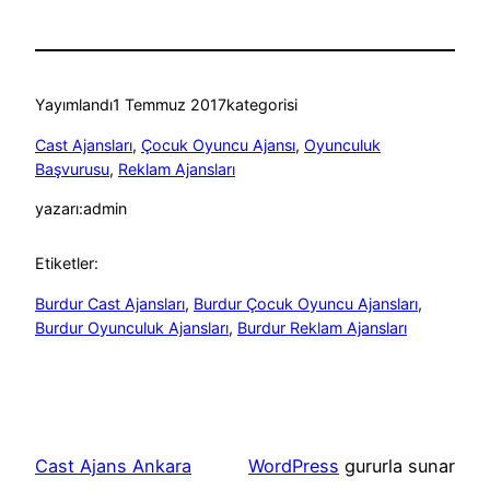
Yayımlandı
1 Temmuz 2017
kategorisi
Cast Ajansları
, 
Çocuk Oyuncu Ajansı
, 
Oyunculuk
Başvurusu
, 
Reklam Ajansları
yazarı:
admin
Etiketler:
Burdur Cast Ajansları
, 
Burdur Çocuk Oyuncu Ajansları
, 
Burdur Oyunculuk Ajansları
, 
Burdur Reklam Ajansları
Cast Ajans Ankara
WordPress
gururla sunar