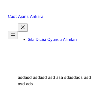
İçeriğe
geç
Cast Ajans Ankara
Sıla Dizisi Oyuncu Alımları
asdasd asdasd asd asa sdasdads asd
asd ads