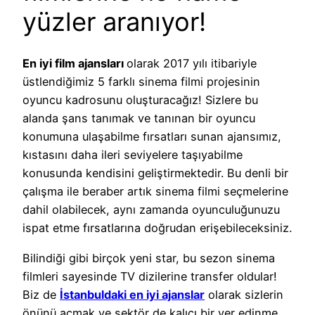
yüzler aranıyor!
En iyi film ajansları
olarak 2017 yılı itibariyle
üstlendiğimiz 5 farklı sinema filmi projesinin
oyuncu kadrosunu oluşturacağız! Sizlere bu
alanda şans tanımak ve tanınan bir oyuncu
konumuna ulaşabilme fırsatları sunan ajansımız,
kıstasını daha ileri seviyelere taşıyabilme
konusunda kendisini geliştirmektedir. Bu denli bir
çalışma ile beraber artık sinema filmi seçmelerine
dahil olabilecek, aynı zamanda oyunculuğunuzu
ispat etme fırsatlarına doğrudan erişebileceksiniz.
Bilindiği gibi birçok yeni star, bu sezon sinema
filmleri sayesinde TV dizilerine transfer oldular!
Biz de
İstanbuldaki en iyi ajanslar
olarak sizlerin
önünü açmak ve sektör de kalıcı bir yer edinme