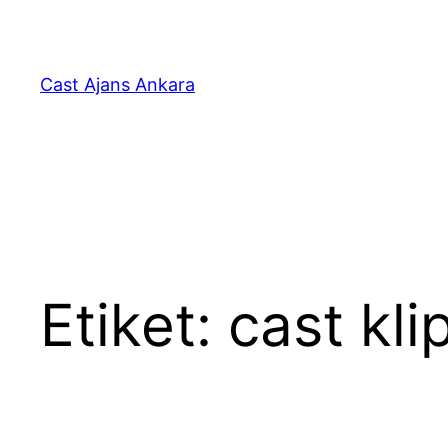
İçeriğe
geç
Cast Ajans Ankara
Etiket:
cast kli