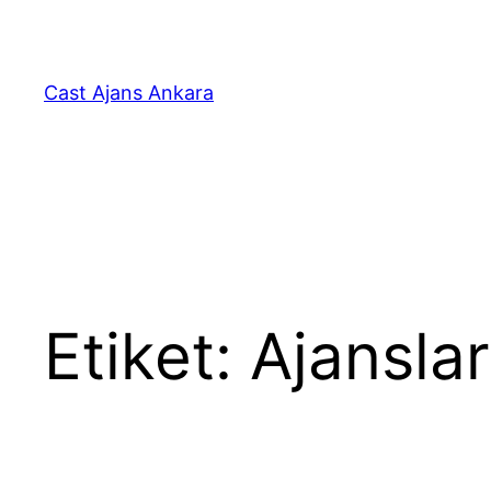
İçeriğe
geç
Cast Ajans Ankara
Etiket:
Ajansla