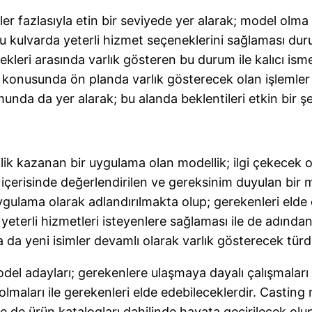
er fazlasıyla etin bir seviyede yer alarak; model olma
bu kulvarda yeterli hizmet seçeneklerini sağlaması du
kleri arasında varlık gösteren bu durum ile kalıcı is
ı konusunda ön planda varlık gösterecek olan işlemler
nda da yer alarak; bu alanda beklentileri etkin bir şe
lilik kazanan bir uygulama olan modellik; ilgi çekecek
 içerisinde değerlendirilen ve gereksinim duyulan bi
uygulama olarak adlandırılmakta olup; gerekenleri elde
 yeterli hizmetleri isteyenlere sağlaması ile de adında
a yeni isimler devamlı olarak varlık gösterecek türd
l adayları; gerekenlere ulaşmaya dayalı çalışmaları i
 olmaları ile gerekenleri elde edebileceklerdir. Casti
e de ürün katalogları dahilinde hayata geçirilecek olup;