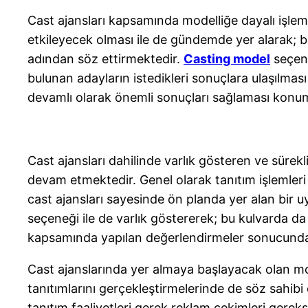
Cast ajansları kapsamında modelliğe dayalı işleml
etkileyecek olması ile de gündemde yer alarak; 
adından söz ettirmektedir.
Casting model
seçene
bulunan adayların istedikleri sonuçlara ulaşılmas
devamlı olarak önemli sonuçları sağlaması konumu
Cast ajansları dahilinde varlık gösteren ve sürek
devam etmektedir. Genel olarak tanıtım işlemleri
cast ajansları sayesinde ön planda yer alan bir 
seçeneği ile de varlık göstererek; bu kulvarda da
kapsamında yapılan değerlendirmeler sonucunda d
Cast ajanslarında yer almaya başlayacak olan mode
tanıtımlarını gerçekleştirmelerinde de söz sahibi
tanıtım faaliyetleri gerek reklam çekimleri gereks