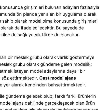
 konusunda girişimleri bulunan adayları fazlasıyla
rumunda ön planda yer alan bir uygulama olarak
me sahip olarak model olma konusunda girişimleri
 olarak da ifade edilecektir. Bu sayede de
kilde de sağlayacak türde de olacaktır.
 olan bir meslek grubu olarak varlık göstermeye
r meslek grubu olarak gündeme gelen modellik;
 etmek isteyen model adaylarına dayalı bir
n söz ettirmektedir.
Cast model ajans
e yer alarak kendinden bahsettirmektedir.
le gündeme gelecek olup; farklı farklı ürünlerin
ng model ajans dahilinde gerçekleşecek olan ürün
 yeni reklam yıldızlarını da içerisinde barındıran