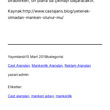
bırabilirken, ön plana da çıkmayı başaracaktır.
Kaynak:http://www.castajans.blog/yetenek-
olmadan-manken-olunur-mu/
Yayımlandı
15 Mart 2018
kategorisi
Cast Ajansları
, 
Mankenlik Ajansları
, 
Reklam Ajansları
yazarı:
admin
Etiketler:
Cast ajansları
, 
manken adayı
, 
mankenlik